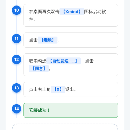
10
在桌面再次双击
图标启动软
【Xmind】
件。
11
点击
。
【继续】
12
取消勾选
，点击
【自动发送……】
。
【同意】
13
点击右上角
退出。
【X】
14
安装成功！