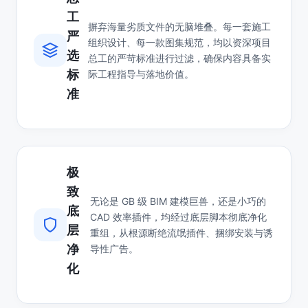
工
摒弃海量劣质文件的无脑堆叠。每一套施工
严
组织设计、每一款图集规范，均以资深项目
选
总工的严苛标准进行过滤，确保内容具备实
标
际工程指导与落地价值。
准
极
致
无论是 GB 级 BIM 建模巨兽，还是小巧的
底
CAD 效率插件，均经过底层脚本彻底净化
层
重组，从根源断绝流氓插件、捆绑安装与诱
净
导性广告。
化