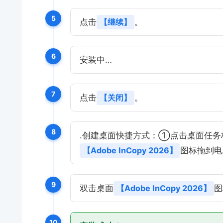
5
点击
【继续】
。
6
安装中…
7
点击
【关闭】
。
8
.创建桌面快捷方式：①点击桌面任务
【Adobe InCopy 2026】
图标拖到电
9
双击桌面
【Adobe InCopy 2026】
图
10