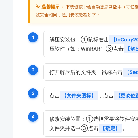
💡 温馨提示：
下载链接中会自动更新新版本（可任
骤完全相同，通用安装教程如下：
1
解压安装包：①鼠标右击
【InCopy20
压软件（如：WinRAR）③点击
【解压到
2
打开解压后的文件夹，鼠标右击
【Set
3
点击
【文件夹图标】
，点击
【更改位
4
修改安装位置：①选择需要将软件安
文件夹并选中③点击
【确定】
。