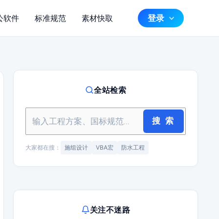
登录
公软件
标准规范
素材快取
全站检索
搜 索
大家都在搜：
施组设计
VBA宏
防水工程
关注不迷路