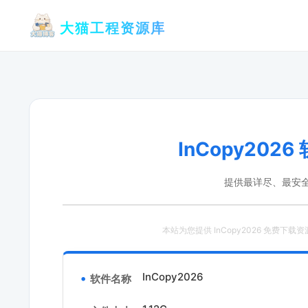
跳
大猫工程资源库
至
内
容
InCopy20
提供最详尽、最安
本站为您提供 InCopy2026 免费下载
InCopy2026
软件名称