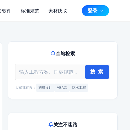
登录
公软件
标准规范
素材快取
全站检索
搜 索
大家都在搜：
施组设计
VBA宏
防水工程
关注不迷路