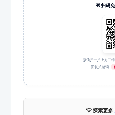
🎁 扫
微信扫一扫上方二
回复关键词
💡 探索更多