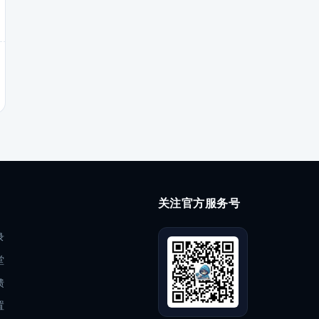
关注官方服务号
录
堂
馈
置