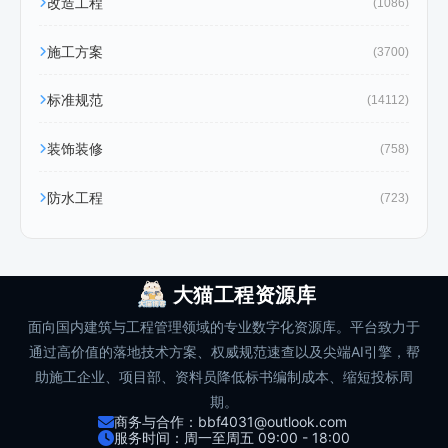
改造工程
(1086)
施工方案
(3700)
标准规范
(14112)
装饰装修
(758)
防水工程
(723)
大猫工程资源库
面向国内建筑与工程管理领域的专业数字化资源库。平台致力于
通过高价值的落地技术方案、权威规范速查以及尖端AI引擎，帮
助施工企业、项目部、资料员降低标书编制成本、缩短投标周
期。
商务与合作：bbf4031@outlook.com
服务时间：周一至周五 09:00 - 18:00