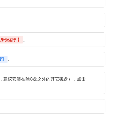
】
。
员身份运行
置】
。
，建议安装在除C盘之外的其它磁盘），点击