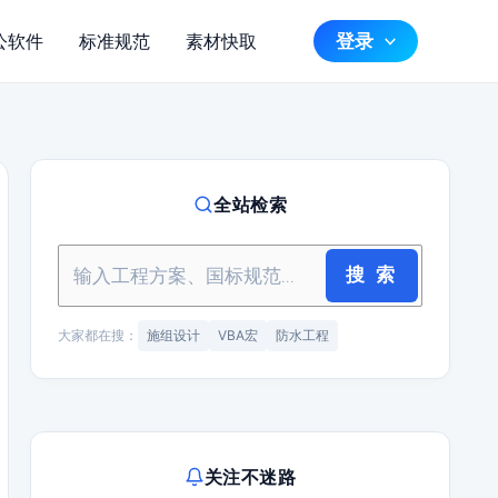
登录
公软件
标准规范
素材快取
全站检索
搜 索
大家都在搜：
施组设计
VBA宏
防水工程
关注不迷路