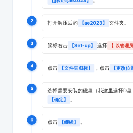
【解压到ae2023】
。
2
打开解压后的
【ae2023】
文件夹。
3
鼠标右击
【Set-up】
选择
【
以管理
4
点击
【文件夹图标】
，点击
【更改位
5
选择需要安装的磁盘（我这里选择D盘
【确定】
。
6
点击
【继续】
。