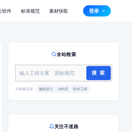
登录
公软件
标准规范
素材快取
全站检索
搜 索
大家都在搜：
施组设计
VBA宏
防水工程
关注不迷路