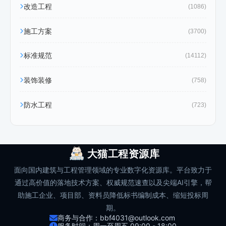
改造工程
(1086)
施工方案
(3700)
标准规范
(14112)
装饰装修
(758)
防水工程
(723)
大猫工程资源库
面向国内建筑与工程管理领域的专业数字化资源库。平台致力于
通过高价值的落地技术方案、权威规范速查以及尖端AI引擎，帮
助施工企业、项目部、资料员降低标书编制成本、缩短投标周
期。
商务与合作：bbf4031@outlook.com
服务时间：周一至周五 09:00 - 18:00