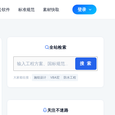
登录
公软件
标准规范
素材快取
全站检索
搜 索
大家都在搜：
施组设计
VBA宏
防水工程
关注不迷路