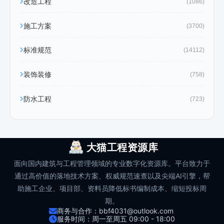
改造工程
(1086)
施工方案
(3700)
标准规范
(14112)
装饰装修
(758)
防水工程
(723)
大猫工程资源库
面向国内建筑与工程管理领域的专业数字化资源库。平台致力于
通过高价值的落地技术方案、权威规范速查以及尖端AI引擎，帮
助施工企业、项目部、资料员降低标书编制成本、缩短投标周
期。
商务与合作：bbf4031@outlook.com
服务时间：周一至周五 09:00 - 18:00