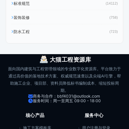
标准规范
(14112)
装饰装修
(758)
防水工程
(723)
大猫工程资源库
面向国内建筑与工程管理领域的专业数字化资源库。平台致力于
通过高价值的落地技术方案、权威规范速查以及尖端AI引擎，帮
助施工企业、项目部、资料员降低标书编制成本、缩短投标周
期。
商务与合作：bbf4031@outlook.com
服务时间：周一至周五 09:00 - 18:00
核心产品
服务中心
施工方案模板库
用户注册与登录