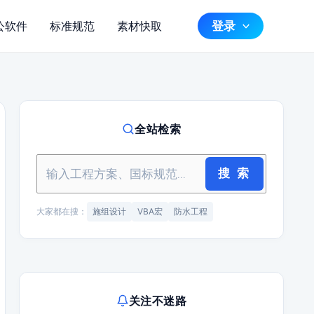
登录
公软件
标准规范
素材快取
全站检索
搜 索
大家都在搜：
施组设计
VBA宏
防水工程
关注不迷路