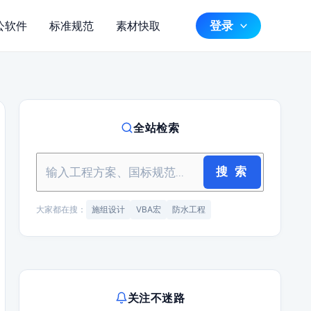
登录
公软件
标准规范
素材快取
全站检索
搜 索
大家都在搜：
施组设计
VBA宏
防水工程
关注不迷路