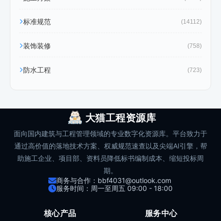
标准规范
(14112)
装饰装修
(758)
防水工程
(723)
大猫工程资源库
面向国内建筑与工程管理领域的专业数字化资源库。平台致力于
通过高价值的落地技术方案、权威规范速查以及尖端AI引擎，帮
助施工企业、项目部、资料员降低标书编制成本、缩短投标周
期。
商务与合作：bbf4031@outlook.com
服务时间：周一至周五 09:00 - 18:00
核心产品
服务中心