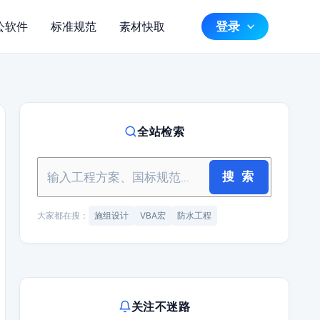
登录
公软件
标准规范
素材快取
全站检索
搜 索
大家都在搜：
施组设计
VBA宏
防水工程
关注不迷路