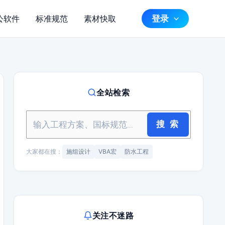
登录
公软件
标准规范
素材快取
全站检索
搜 索
大家都在搜：
施组设计
VBA宏
防水工程
关注不迷路