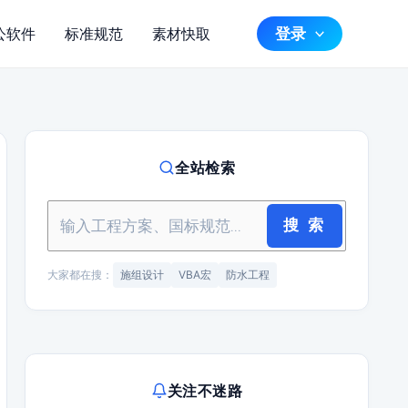
登录
公软件
标准规范
素材快取
全站检索
搜 索
大家都在搜：
施组设计
VBA宏
防水工程
关注不迷路