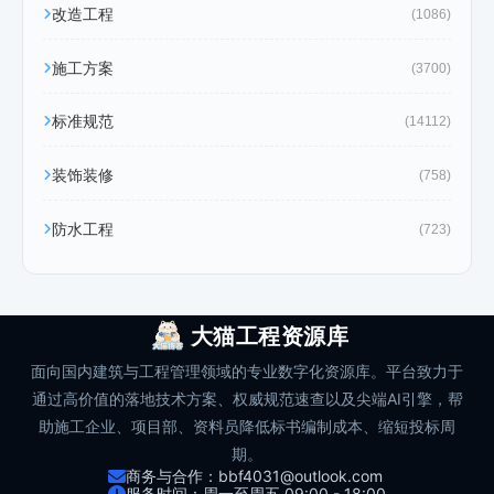
改造工程
(1086)
施工方案
(3700)
标准规范
(14112)
装饰装修
(758)
防水工程
(723)
大猫工程资源库
面向国内建筑与工程管理领域的专业数字化资源库。平台致力于
通过高价值的落地技术方案、权威规范速查以及尖端AI引擎，帮
助施工企业、项目部、资料员降低标书编制成本、缩短投标周
期。
商务与合作：bbf4031@outlook.com
服务时间：周一至周五 09:00 - 18:00