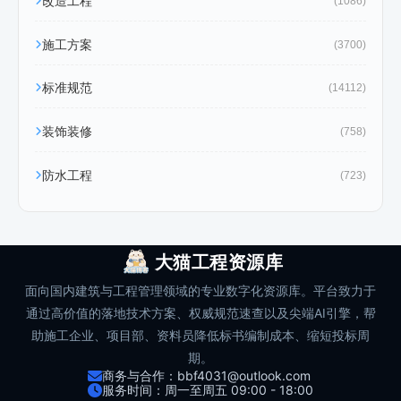
改造工程
(1086)
施工方案
(3700)
标准规范
(14112)
装饰装修
(758)
防水工程
(723)
大猫工程资源库
面向国内建筑与工程管理领域的专业数字化资源库。平台致力于
通过高价值的落地技术方案、权威规范速查以及尖端AI引擎，帮
助施工企业、项目部、资料员降低标书编制成本、缩短投标周
期。
商务与合作：bbf4031@outlook.com
服务时间：周一至周五 09:00 - 18:00