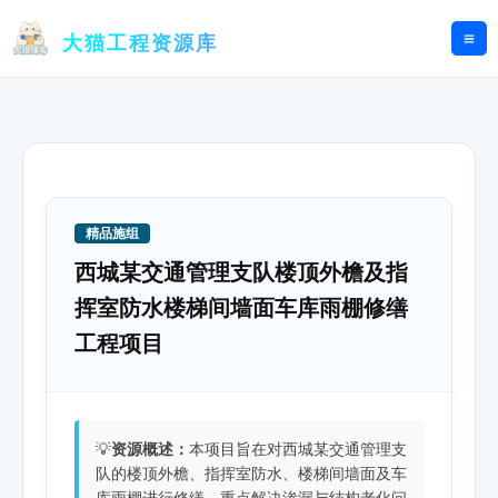
跳
至
大猫工程资源库
内
容
精品施组
西城某交通管理支队楼顶外檐及指
挥室防水楼梯间墙面车库雨棚修缮
工程项目
💡
资源概述：
本项目旨在对西城某交通管理支
队的楼顶外檐、指挥室防水、楼梯间墙面及车
库雨棚进行修缮，重点解决渗漏与结构老化问