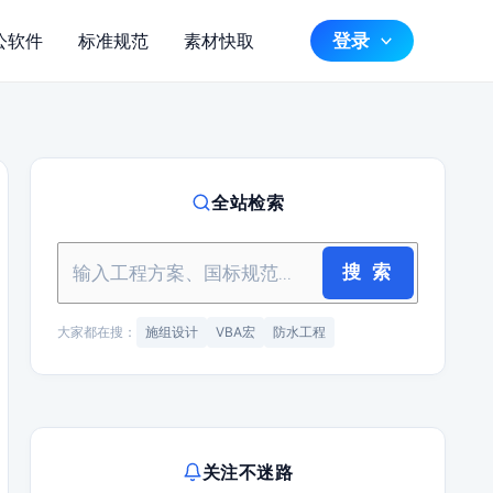
登录
公软件
标准规范
素材快取
全站检索
搜 索
大家都在搜：
施组设计
VBA宏
防水工程
关注不迷路