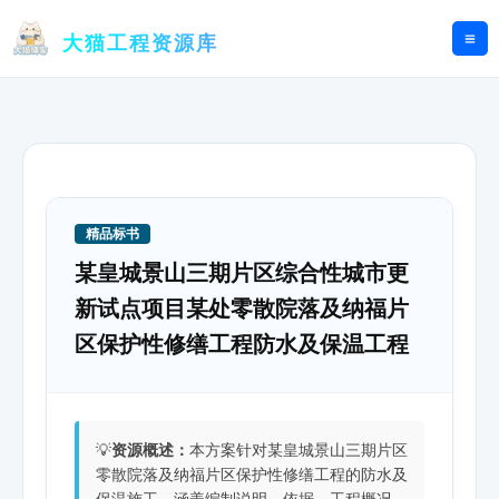
跳
至
大猫工程资源库
内
容
精品标书
某皇城景山三期片区综合性城市更
新试点项目某处零散院落及纳福片
区保护性修缮工程防水及保温工程
💡
资源概述：
本方案针对某皇城景山三期片区
零散院落及纳福片区保护性修缮工程的防水及
保温施工，涵盖编制说明、依据、工程概况、