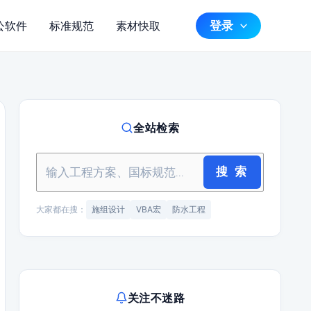
登录
公软件
标准规范
素材快取
全站检索
搜 索
大家都在搜：
施组设计
VBA宏
防水工程
关注不迷路