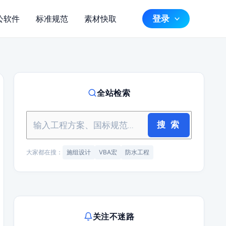
登录
公软件
标准规范
素材快取
全站检索
搜 索
大家都在搜：
施组设计
VBA宏
防水工程
关注不迷路