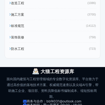
改造工程
(1086)
施工方案
(3700)
标准规范
(14112)
装饰装修
(758)
防水工程
(723)
大猫工程资源库
面向国内建筑与工程管理领域的专业数字化资源库。平台致力于
通过高价值的落地技术方案、权威规范速查以及尖端AI引擎，帮
助施工企业、项目部、资料员降低标书编制成本、缩短投标周
期。
商务与合作：bbf4031@outlook.com
服务时间：周一至周五 09:00 - 18:00