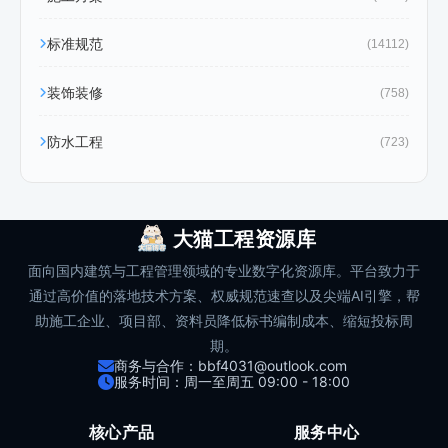
标准规范
(14112)
装饰装修
(758)
防水工程
(723)
大猫工程资源库
面向国内建筑与工程管理领域的专业数字化资源库。平台致力于
通过高价值的落地技术方案、权威规范速查以及尖端AI引擎，帮
助施工企业、项目部、资料员降低标书编制成本、缩短投标周
期。
商务与合作：bbf4031@outlook.com
服务时间：周一至周五 09:00 - 18:00
核心产品
服务中心