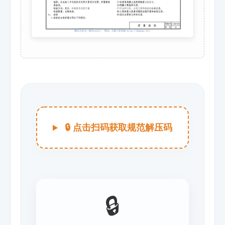
🔒 点击扫码获取规范解压码
🔒