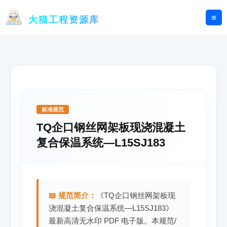
跳
至
大猫工程资源库
内
容
标准规范
TQ企口钢丝网架板现浇混凝土
复合保温系统—L15SJ183
📖 规范简介：
《TQ企口钢丝网架板现
浇混凝土复合保温系统—L15SJ183》
最新高清无水印 PDF 电子版。本规范/