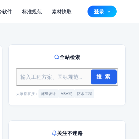
登录
公软件
标准规范
素材快取
全站检索
搜 索
大家都在搜：
施组设计
VBA宏
防水工程
关注不迷路