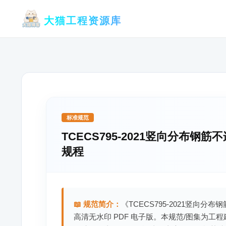
跳
大猫工程资源库
至
内
容
标准规范
TCECS795-2021竖向分布
规程
📖 规范简介：
《TCECS795-2021竖
高清无水印 PDF 电子版。本规范/图集为