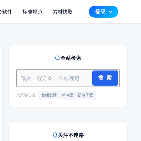
登录
公软件
标准规范
素材快取
全站检索
搜 索
大家都在搜：
施组设计
VBA宏
防水工程
关注不迷路