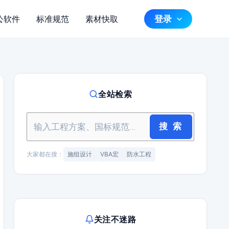
登录
公软件
标准规范
素材快取
全站检索
搜 索
大家都在搜：
施组设计
VBA宏
防水工程
关注不迷路