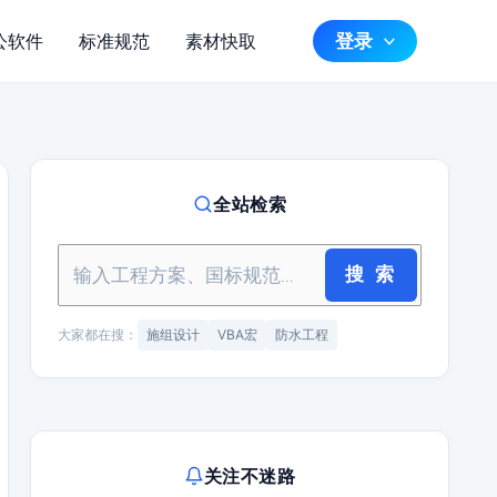
登录
公软件
标准规范
素材快取
全站检索
搜 索
大家都在搜：
施组设计
VBA宏
防水工程
关注不迷路