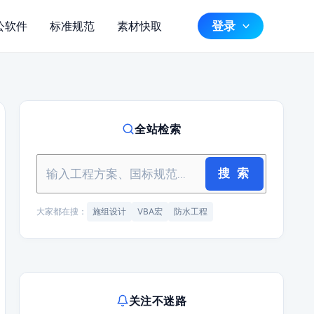
登录
公软件
标准规范
素材快取
全站检索
搜 索
大家都在搜：
施组设计
VBA宏
防水工程
关注不迷路