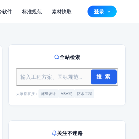
登录
公软件
标准规范
素材快取
全站检索
搜 索
大家都在搜：
施组设计
VBA宏
防水工程
关注不迷路