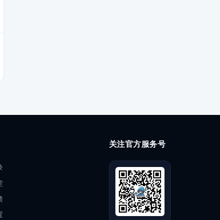
关注官方服务号
录
堂
馈
置