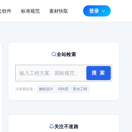
登录
公软件
标准规范
素材快取
全站检索
搜 索
大家都在搜：
施组设计
VBA宏
防水工程
关注不迷路