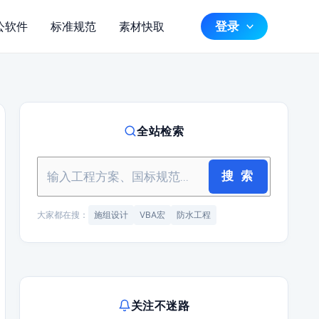
登录
公软件
标准规范
素材快取
全站检索
搜 索
大家都在搜：
施组设计
VBA宏
防水工程
关注不迷路