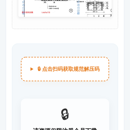
🔒 点击扫码获取规范解压码
🔒