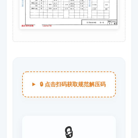
🔒 点击扫码获取规范解压码
🔒