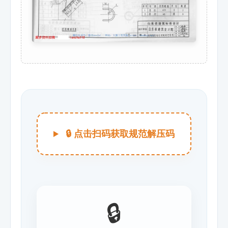
🔒 点击扫码获取规范解压码
🔒