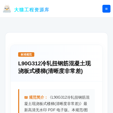
跳
至
大猫工程资源库
内
容
标准规范
L90G312冷轧扭钢筋混凝土现
浇板式楼梯(清晰度非常差)
📖 规范简介：
《L90G312冷轧扭钢筋混
凝土现浇板式楼梯(清晰度非常差)》最
新高清无水印 PDF 电子版。本规范/图