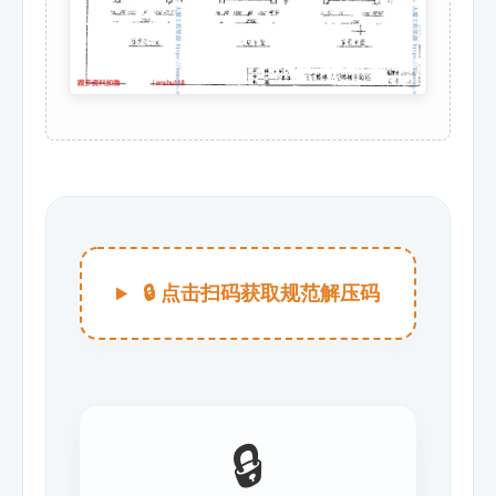
🔒 点击扫码获取规范解压码
🔒