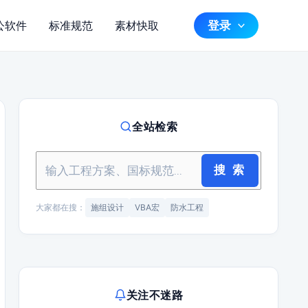
登录
公软件
标准规范
素材快取
全站检索
搜 索
大家都在搜：
施组设计
VBA宏
防水工程
关注不迷路