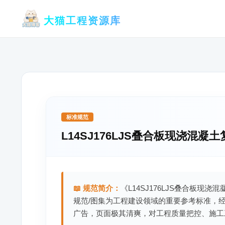
跳
大猫工程资源库
至
内
容
标准规范
L14SJ176LJS叠合板现浇混凝
📖 规范简介：
《L14SJ176LJS叠合板现
规范/图集为工程建设领域的重要参考标准，
广告，页面极其清爽，对工程质量把控、施工