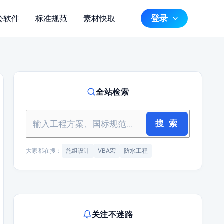
登录
公软件
标准规范
素材快取
全站检索
搜 索
大家都在搜：
施组设计
VBA宏
防水工程
关注不迷路