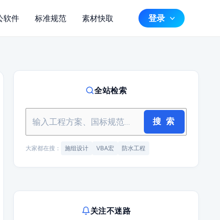
登录
公软件
标准规范
素材快取
全站检索
搜 索
大家都在搜：
施组设计
VBA宏
防水工程
关注不迷路