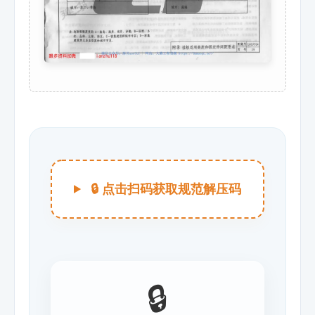
🔒 点击扫码获取规范解压码
🔒