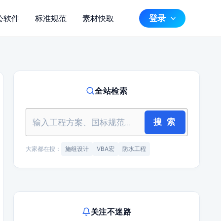
登录
公软件
标准规范
素材快取
全站检索
搜 索
大家都在搜：
施组设计
VBA宏
防水工程
关注不迷路