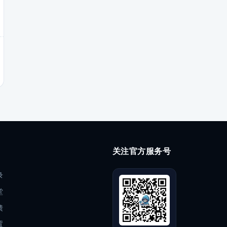
关注官方服务号
录
堂
馈
置