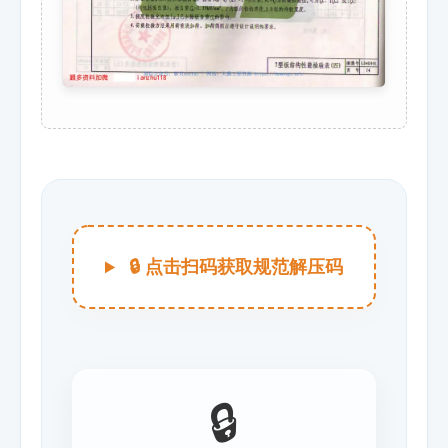
🔒 点击扫码获取规范解压码
🔒