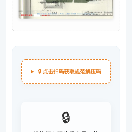
🔒 点击扫码获取规范解压码
🔒