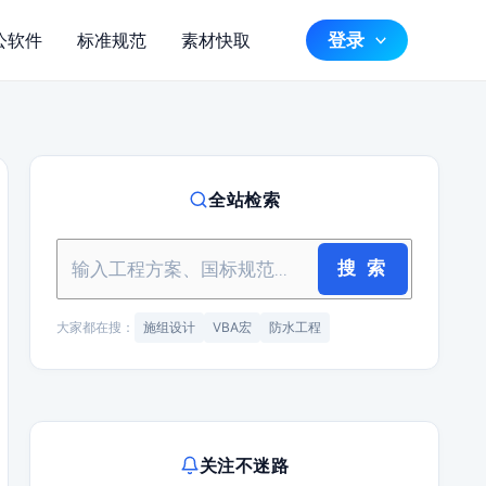
登录
公软件
标准规范
素材快取
全站检索
搜 索
大家都在搜：
施组设计
VBA宏
防水工程
关注不迷路