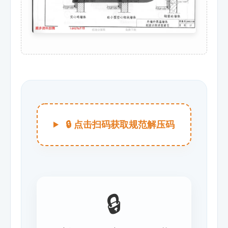
🔒 点击扫码获取规范解压码
🔒