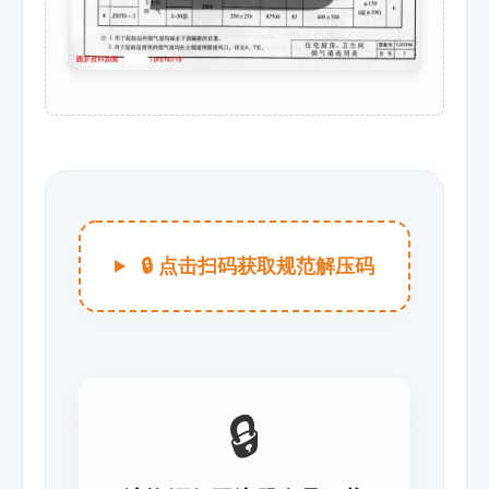
🔒 点击扫码获取规范解压码
🔒