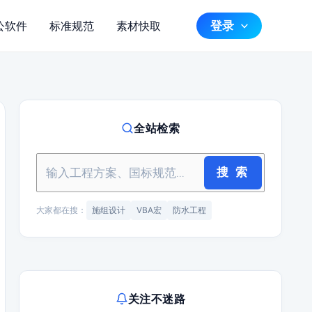
登录
公软件
标准规范
素材快取
全站检索
搜 索
大家都在搜：
施组设计
VBA宏
防水工程
关注不迷路