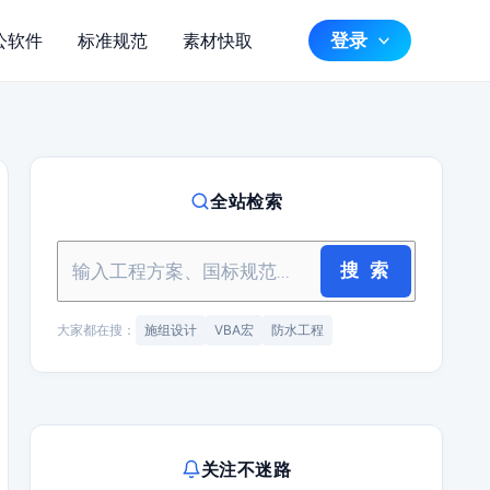
登录
公软件
标准规范
素材快取
全站检索
搜 索
大家都在搜：
施组设计
VBA宏
防水工程
关注不迷路